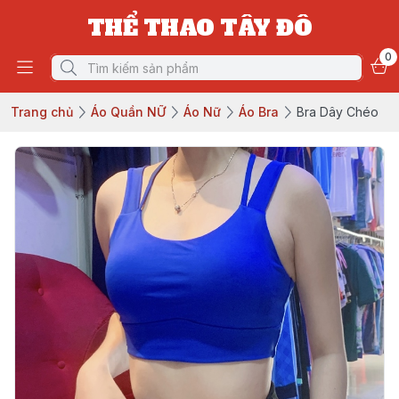
THỂ THAO TÂY ĐÔ
0
Trang chủ
Áo Quần NỮ
Áo Nữ
Áo Bra
Bra Dây Chéo