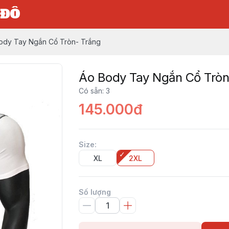
 ĐÔ
ody Tay Ngắn Cổ Tròn- Trắng
Áo Body Tay Ngắn Cổ Tròn
Có sẵn
:
3
145.000đ
Size
:
XL
2XL
Số lượng