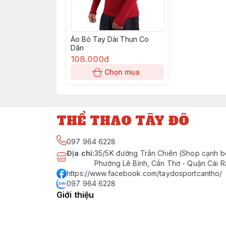
Áo Bó Tay Dài Thun Co
Dãn
108.000đ
Chọn mua
THỂ THAO TÂY ĐÔ
097 964 6228
Địa chỉ
:
35/5K đường Trần Chiên (Shop cạnh b
Phường Lê Bình, Cần Thơ - Quận Cái 
https://www.facebook.com/taydosportcantho/
097 964 6228
Giới thiệu