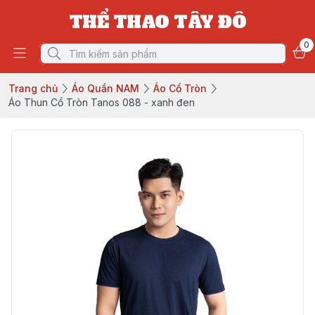
THỂ THAO TÂY ĐÔ
0
Trang chủ
Áo Quần NAM
Áo Cổ Tròn
Áo Thun Cổ Tròn Tanos 088 - xanh đen