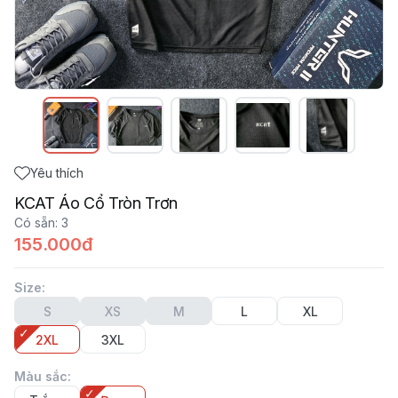
Yêu thích
KCAT Áo Cổ Tròn Trơn
Có sẵn
:
3
155.000đ
Size
:
S
XS
M
L
XL
2XL
3XL
Màu sắc
: