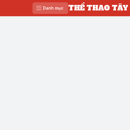
THỂ THAO TÂY
Danh mục