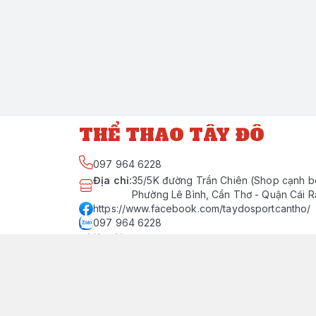
THỂ THAO TÂY ĐÔ
097 964 6228
Địa chỉ
:
35/5K đường Trần Chiên (Shop cạnh b
Phường Lê Bình, Cần Thơ - Quận Cái 
https://www.facebook.com/taydosportcantho/
097 964 6228
Giới thiệu