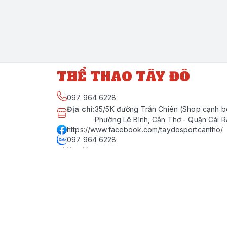
THỂ THAO TÂY ĐÔ
097 964 6228
Địa chỉ
:
35/5K đường Trần Chiên (Shop cạnh b
Phường Lê Bình, Cần Thơ - Quận Cái 
https://www.facebook.com/taydosportcantho/
097 964 6228
Giới thiệu