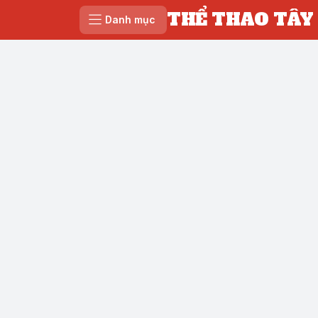
THỂ THAO TÂY
Danh mục