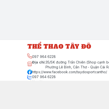
THỂ THAO TÂY ĐÔ
097 964 6228
Địa chỉ
:
35/5K đường Trần Chiên (Shop cạnh b
Phường Lê Bình, Cần Thơ - Quận Cái 
https://www.facebook.com/taydosportcantho/
097 964 6228
Giới thiệu