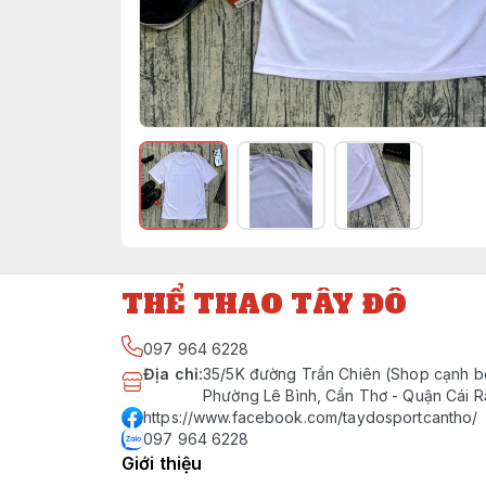
THỂ THAO TÂY ĐÔ
097 964 6228
Địa chỉ
:
35/5K đường Trần Chiên (Shop cạnh b
Phường Lê Bình, Cần Thơ - Quận Cái 
https://www.facebook.com/taydosportcantho/
097 964 6228
Giới thiệu