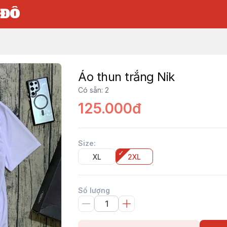
 ĐÔ
Áo thun trắng Nik
Có sẵn
:
2
125.000đ
Size
:
XL
2XL
Số lượng