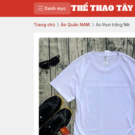
THỂ THAO TÂY
Danh mục
Trang chủ
Áo Quần NAM
Áo thun trắng Nik