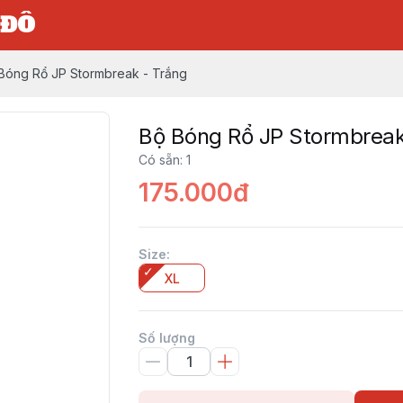
 ĐÔ
Bóng Rổ JP Stormbreak - Trắng
Bộ Bóng Rổ JP Stormbreak
Có sẵn
:
1
175.000đ
Size
:
XL
Số lượng