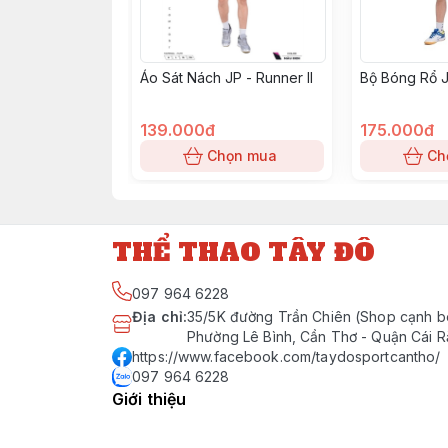
Áo Sát Nách JP - Runner II
Bộ Bóng Rổ 
139.000đ
175.000đ
Chọn mua
Ch
THỂ THAO TÂY ĐÔ
097 964 6228
Địa chỉ
:
35/5K đường Trần Chiên (Shop cạnh b
Phường Lê Bình, Cần Thơ - Quận Cái 
https://www.facebook.com/taydosportcantho/
097 964 6228
Giới thiệu