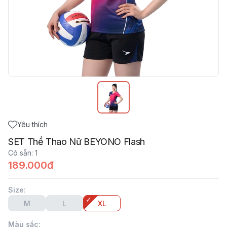
Yêu thích
SET Thể Thao Nữ BEYONO Flash
Có sẵn
:
1
189.000đ
Size
:
M
L
XL
Màu sắc
: