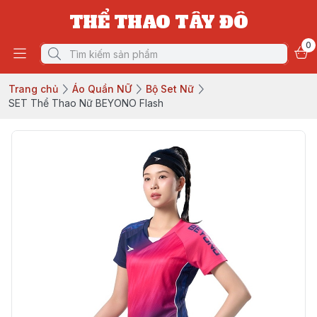
THỂ THAO TÂY ĐÔ
0
Trang chủ
Áo Quần NỮ
Bộ Set Nữ
SET Thể Thao Nữ BEYONO Flash