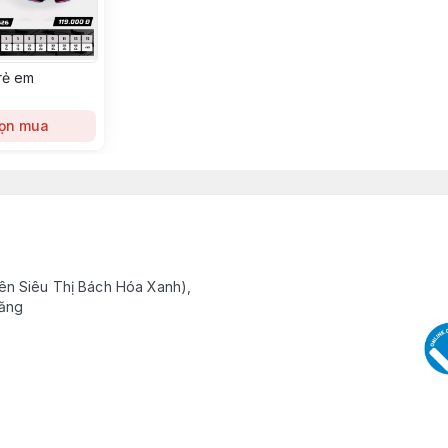
trẻ em
ọn mua
ên Siêu Thị Bách Hóa Xanh),
Răng