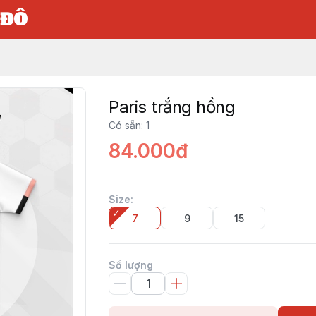
 ĐÔ
Paris trắng hồng
Có sẵn
:
1
84.000đ
Size
:
7
9
15
Số lượng