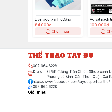
Liverpool xanh dương
Áo sát nách 
84.000đ
109.000đ
Chọn mua
Ch
THỂ THAO TÂY ĐÔ
097 964 6228
Địa chỉ
:
35/5K đường Trần Chiên (Shop cạnh b
Phường Lê Bình, Cần Thơ - Quận Cái 
https://www.facebook.com/taydosportcantho/
097 964 6228
Giới thiệu