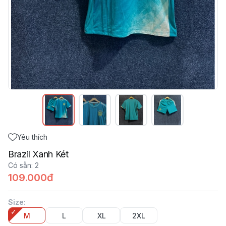
Yêu thích
Brazil Xanh Két
Có sẵn
:
2
109.000đ
Size
:
M
L
XL
2XL