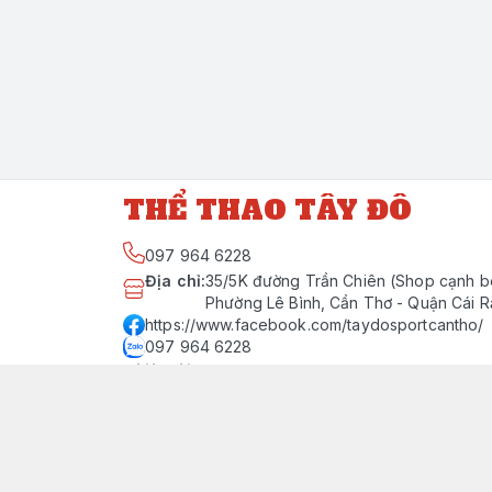
THỂ THAO TÂY ĐÔ
097 964 6228
Địa chỉ
:
35/5K đường Trần Chiên (Shop cạnh b
Phường Lê Bình, Cần Thơ - Quận Cái 
https://www.facebook.com/taydosportcantho/
097 964 6228
Giới thiệu