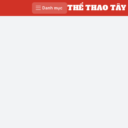
THỂ THAO TÂY
Danh mục