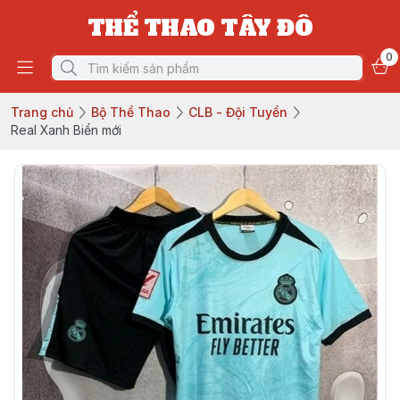
THỂ THAO TÂY ĐÔ
0
Trang chủ
Bộ Thể Thao
CLB - Đội Tuyển
Real Xanh Biển mới