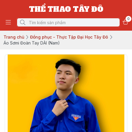
THỂ THAO TÂY ĐÔ
0
Trang chủ
Đồng phục - Thực Tập Đại Học Tây Đô
Áo Sơmi Đoàn Tay DÀI (Nam)