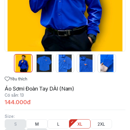
Yêu thích
Áo Sơmi Đoàn Tay DÀI (Nam)
Có sẵn
:
13
144.000đ
Size
:
S
M
L
XL
2XL