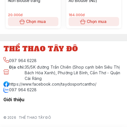
Nón Blouse trắng
Áo Blouse (Nữ)
20.000đ
164.000đ
Chọn mua
Chọn mua
THỂ THAO TÂY ĐÔ
097 964 6228
Địa chỉ
:
35/5K đường Trần Chiên (Shop cạnh bên Siêu Thị
Bách Hóa Xanh), Phường Lê Bình, Cần Thơ - Quận
Cái Răng
https://www.facebook.com/taydosportcantho/
097 964 6228
Giới thiệu
© 2026
THỂ THAO TÂY ĐÔ