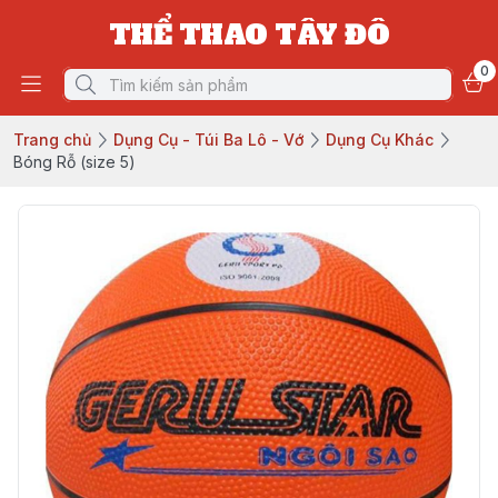
THỂ THAO TÂY ĐÔ
0
Trang chủ
Dụng Cụ - Túi Ba Lô - Vớ
Dụng Cụ Khác
Bóng Rỗ (size 5)