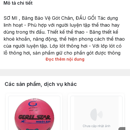
Mô tả chi tiết
SƠ MI , Băng Bảo Vệ Gót Chân, ĐẦU GỐI Tác dụng
linh hoạt - Phù hợp với người luyện tập thể thao hay
dùng trong thi đấu. Thiết kế thể thao - Băng thiết kế
khoẻ khoắn, năng động, thể hiện phong cách thể thao
của người luyện tập. Lớp lót thông hơi - Với lớp lót có
lỗ thông hơi, sản phẩm giữ cho phần gót được thông
Đọc thêm nội dung
thoáng hơn khi vận động. Sau khi hoàn tất đơn hàng
shop rất mong nhận được cái đánh giá của quý khách
về chất lượng SẢN PHẨM và DỊCH VỤ . Shop sẽ tiếp
nhận và sẽ mang đến trải nghiệm tốt nhất cho quý
Các sản phẩm, dịch vụ khác
khách hàng .