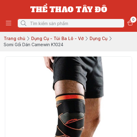
THỂ THAO TÂY ĐÔ
0
Trang chủ
Dụng Cụ - Túi Ba Lô - Vớ
Dụng Cụ
Somi Gối Dán Camewin K1024