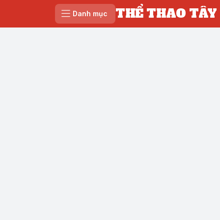
THỂ THAO TÂY
Danh mục