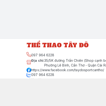
THỂ THAO TÂY ĐÔ
097 964 6228
Địa chỉ
:
35/5K đường Trần Chiên (Shop cạnh b
Phường Lê Bình, Cần Thơ - Quận Cái 
https://www.facebook.com/taydosportcantho/
097 964 6228
Giới thiệu