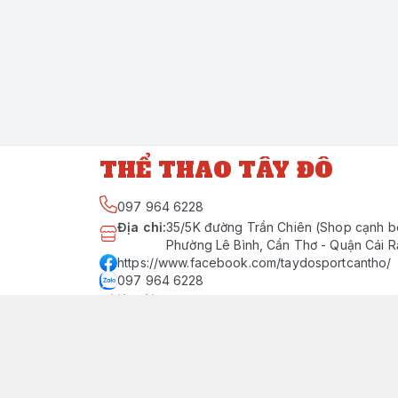
THỂ THAO TÂY ĐÔ
097 964 6228
Địa chỉ
:
35/5K đường Trần Chiên (Shop cạnh b
Phường Lê Bình, Cần Thơ - Quận Cái 
https://www.facebook.com/taydosportcantho/
097 964 6228
Giới thiệu