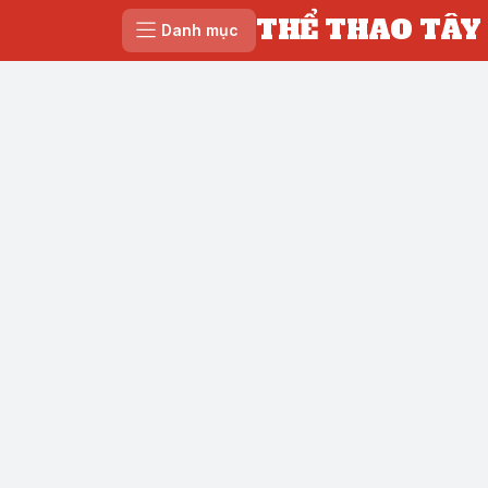
THỂ THAO TÂY
Danh mục