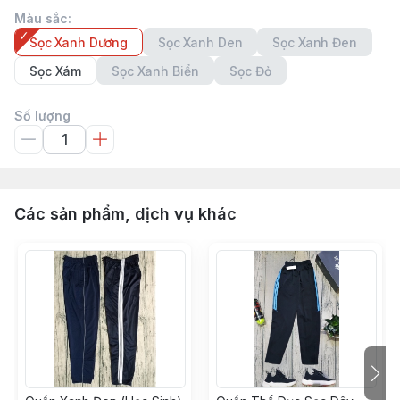
Màu sắc
:
Sọc Xanh Dương
Sọc Xanh Den
Sọc Xanh Đen
Sọc Xám
Sọc Xanh Biển
Sọc Đỏ
Số lượng
Các sản phẩm, dịch vụ khác