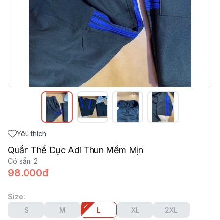
Yêu thích
Quần Thể Dục Adi Thun Mềm Mịn
Có sẵn
:
2
98.000đ
Size
:
S
M
L
XL
2XL