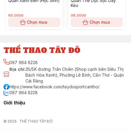
Quần Xanh Đen (Học Sinh)
Quần Thể Dục Sọc Dây
Kéo
60.000đ
98.000đ
Chọn mua
Chọn mua
THỂ THAO TÂY ĐÔ
097 964 6228
Địa chỉ
:
35/5K đường Trần Chiên (Shop cạnh bên Siêu Thị
Bách Hóa Xanh), Phường Lê Bình, Cần Thơ - Quận
Cái Răng
https://www.facebook.com/taydosportcantho/
097 964 6228
Giới thiệu
© 2026
THỂ THAO TÂY ĐÔ