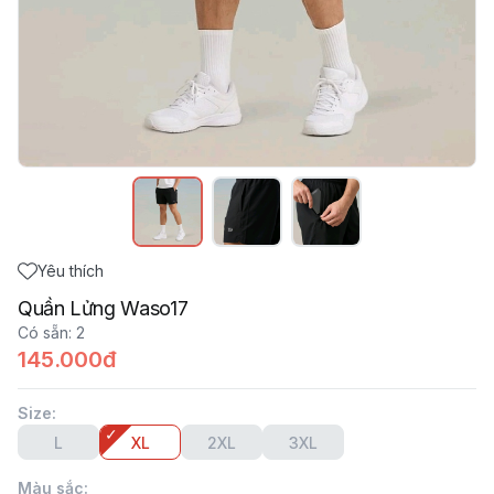
Yêu thích
Quần Lửng Waso17
Có sẵn
:
2
145.000đ
Size
:
L
XL
2XL
3XL
Màu sắc
: