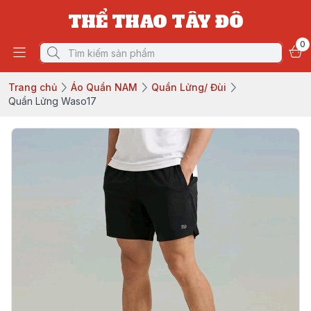
THỂ THAO TÂY ĐÔ
0
Trang chủ
Áo Quần NAM
Quần Lửng/ Đùi
Quần Lửng Waso17