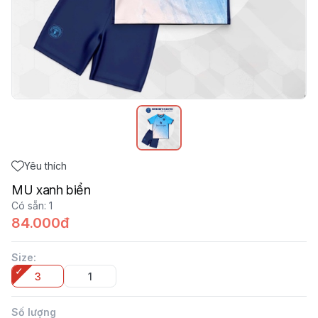
Yêu thích
MU xanh biển
Có sẵn
:
1
84.000đ
Size
:
3
1
Số lượng