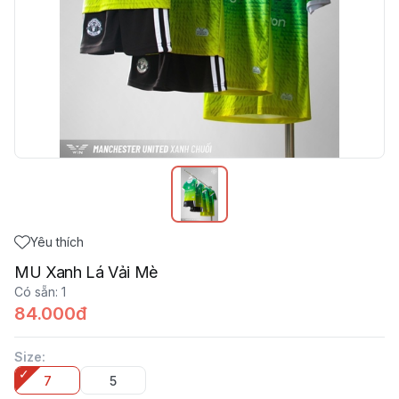
Yêu thích
MU Xanh Lá Vải Mè
Có sẵn
:
1
84.000đ
Size
:
7
5