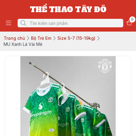
THỂ THAO TÂY ĐÔ
0
Trang chủ
Bộ Trẻ Em
Size 5-7 (15-19kg)
MU Xanh Lá Vải Mè