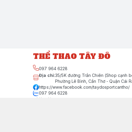
THỂ THAO TÂY ĐÔ
097 964 6228
Địa chỉ
:
35/5K đường Trần Chiên (Shop cạnh b
Phường Lê Bình, Cần Thơ - Quận Cái 
https://www.facebook.com/taydosportcantho/
097 964 6228
Giới thiệu