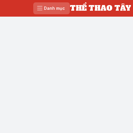
THỂ THAO TÂY
Danh mục