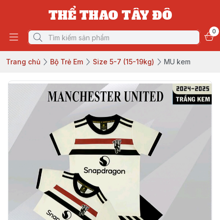
THỂ THAO TÂY ĐÔ
0
Trang chủ
Bộ Trẻ Em
Size 5-7 (15-19kg)
MU kem