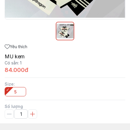
Yêu thích
MU kem
Có sẵn
:
1
84.000đ
Size
:
5
Số lượng