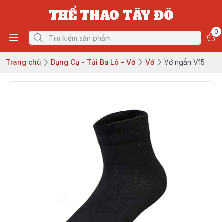
THỂ THAO TÂY ĐÔ
0
Trang chủ
Dụng Cụ - Túi Ba Lô - Vớ
Vớ
Vớ ngắn V15